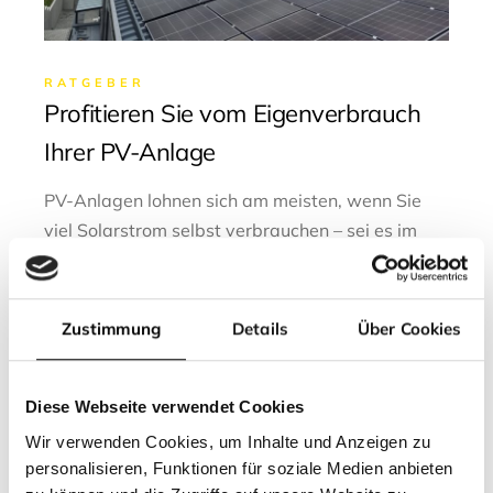
RATGEBER
Profitieren Sie vom Eigenverbrauch
Ihrer PV-Anlage
PV-Anlagen lohnen sich am meisten, wenn Sie
viel Solarstrom selbst verbrauchen – sei es im
Haushalt, für E-Autos oder Wärmepumpen. Bis
zu 80 Prozent Eigenverbrauch lassen sich
durchschnittlich erreichen, wenn Sie einen
Zustimmung
Details
Über Cookies
zusätzlichen Speicher nutzen. Das bedeutet
weniger Stromkosten und mehr Umweltschu
Diese Webseite verwendet Cookies
FIND OUT MORE
Wir verwenden Cookies, um Inhalte und Anzeigen zu
personalisieren, Funktionen für soziale Medien anbieten
0
LIKES