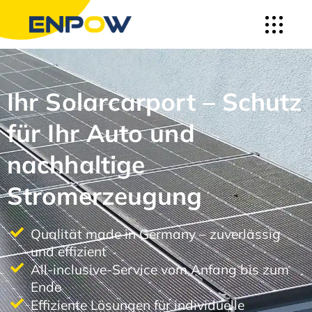
Ihr Solarcarport – Schutz
für Ihr Auto und
nachhaltige
Stromerzeugung
Qualität made in Germany – zuverlässig
und effizient
All-inclusive-Service vom Anfang bis zum
Ende
Effiziente Lösungen für individuelle