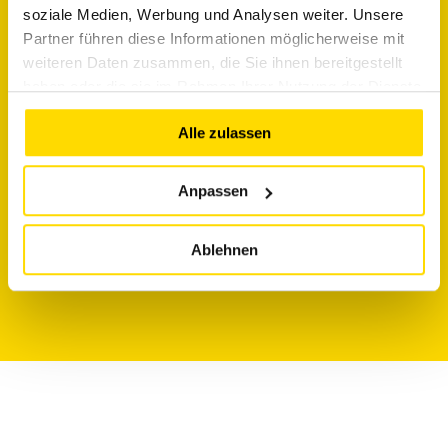
04
soziale Medien, Werbung und Analysen weiter. Unsere
Partner führen diese Informationen möglicherweise mit
weiteren Daten zusammen, die Sie ihnen bereitgestellt
haben oder die sie im Rahmen Ihrer Nutzung der Dienste
Inbetriebnahme &
gesammelt haben.
Alle zulassen
Betreuung
Anpassen
Wir kümmern uns um die Anmeldung,
Inbetriebnahme und stehen Ihnen auch
danach mit Wartung und Service zur Seite.
Ablehnen