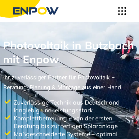
Photovoltaik in Butzbach
mit Enpow
Ihr zuverlässiger Partner für Photovoltaik –
Beratung, Planung & Montage aus einer Hand
Zuverlässige Technik aus Deutschland –
langlebig und leistungsstark
Komplettbetreuung – von der ersten
Beratung bis zur fertigen Solaranlage
Maßgeschneiderte Systeme – optimal