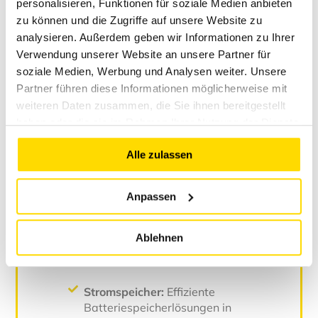
personalisieren, Funktionen für soziale Medien anbieten
Hersteller wie Qcells, KOSTAL, BYD,
zu können und die Zugriffe auf unsere Website zu
SolarFabrik, Solax, Bluesun und viele
analysieren. Außerdem geben wir Informationen zu Ihrer
weitere.
Verwendung unserer Website an unsere Partner für
Professionelle Montage:
Installation
soziale Medien, Werbung und Analysen weiter. Unsere
durch eigene, erfahrene Monteure für
Partner führen diese Informationen möglicherweise mit
höchste Zuverlässigkeit.
weiteren Daten zusammen, die Sie ihnen bereitgestellt
All-inclusive-Service:
Von der ersten
haben oder die sie im Rahmen Ihrer Nutzung der Dienste
Beratung über die Planung bis zur
gesammelt haben.
Inbetriebnahme und Nachbetreuung
Alle zulassen
– alles aus einer Hand.
Anpassen
Ablehnen
Erweiterte Energielösungen
Stromspeicher:
Effiziente
Batteriespeicherlösungen in